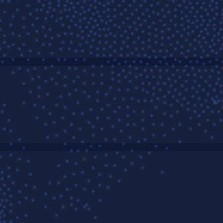
关于完美体育电竞
育赛事直播与互动体验的创新平台，致力于为全球用户带来高速、
验，覆盖多语种、多终端、多场景。
创立初心与品牌愿
自创立之初，完美体育电竞就确
分析与观赛互动体验，打造兼具