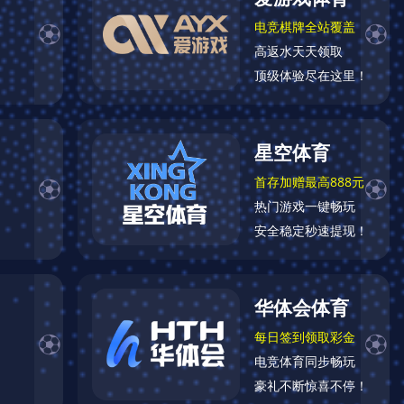
安全与多样化的观赛服务体
景
立了“科技驱动体育创新”的发展方向，融合赛事直播、数据
专业性与沉浸感的体育平台。 我们希望通过技术力量让完