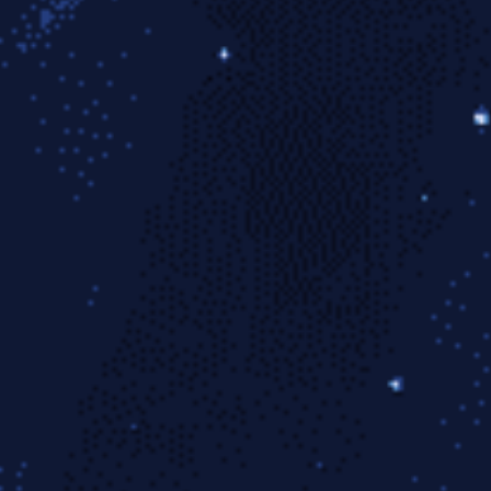
风控、秒级加载、多节点加速等
时，完美体育电竞提供全天候客
。
五大核心功能 · 场景整合
从赛事直播到多端互动，构建完美体育电竞生态闭环