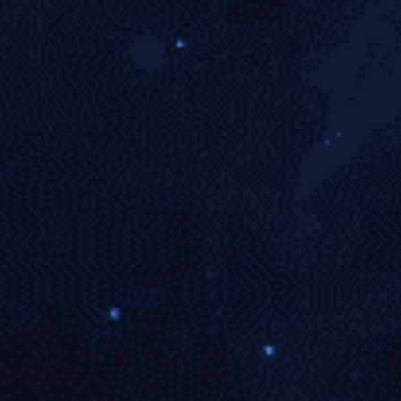
多终端无缝适配
全平台接入完美体育电竞内容系统，支持 PC、
数据安全 全方位防护