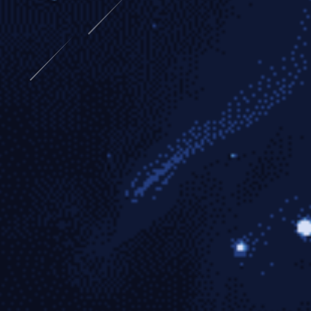
体育赛事直播
同步覆盖全球重要赛事，配备高清信号源与多语
台轻松找到关注比赛，实现多屏同步观赛。