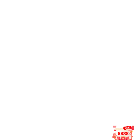
精选推荐
完美体育电竞每日甄选完美体育电竞官网_完美(中国)官方领域的重点
资讯，覆盖多场热门赛况
雄鹿对库明加表现出浓厚兴趣或将利用交易特例进行
操作
在当前NBA赛季中，雄鹿队对年轻球员库明加的浓厚兴趣引
起了广泛关注。作为一名具有潜力的前锋，库明加在金州勇...