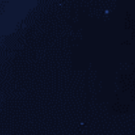
APP、移动 H5，无论你在何处，赛事内容触手可及。