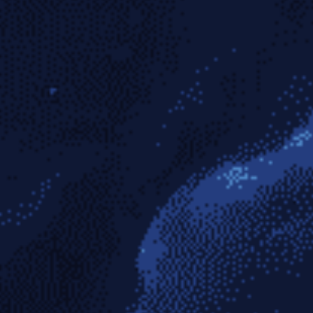
胜负走势等，支持图表化展示，助用户理解比赛进程与策略细
回放，服务深度体育爱好者及内容创作者。