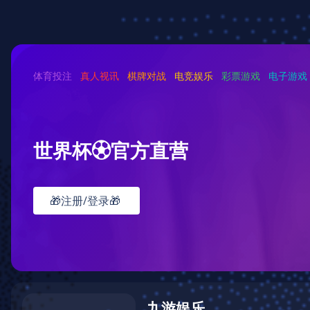
完美体育电竞
A
欢迎访问
完美体育电竞
，提供全面覆
更新千场比赛