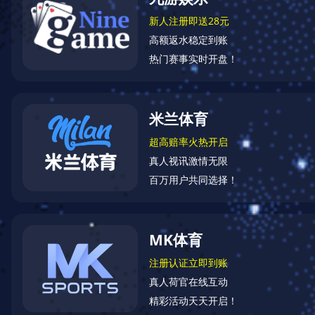
完美体育电竞是专注于体