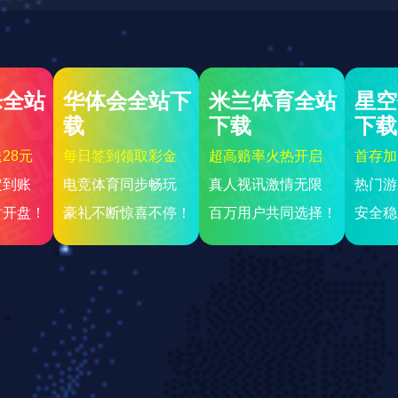
美体育电竞官网_完美(中国)