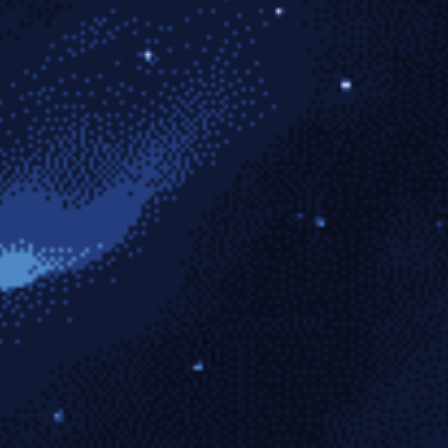
用户社区与弹幕互动
构建赛事评论区与实时弹幕系统，让用户可边看