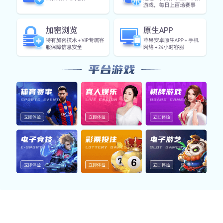
都能流畅体验体育赛事。 同时，完美体育电竞提供全天候
客服支持与数据同步，致力于打造值得信赖的观赛首选平
台。
五大核心功能 · 场景整
合
从赛事直播到多端互动，构建完美体育电竞生态闭环
体育赛事直播