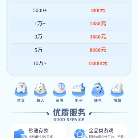
平台技术与服务能力
平台构建了一套高可用的全终端直播服务架构，集成智能风
控、秒级加载、多节点加速等核心技术，确保不同区域用户